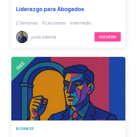
Liderazgo para Abogados
2 Semanas
8 Lecciones
Intermedio
juriscademia
SEE MORE
FREE
BUSINESS