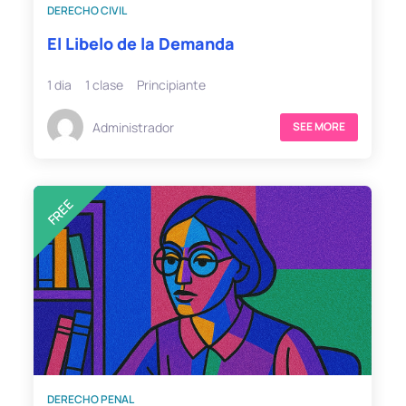
DERECHO CIVIL
El Libelo de la Demanda
1 dia
1 clase
Principiante
Administrador
SEE MORE
FREE
DERECHO PENAL